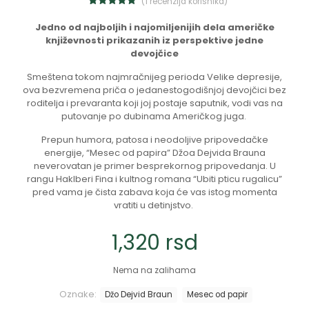
(
1
recenzija korisnika)
1
Ocenjeno
5.00
od 5
Jedno od najboljih i najomiljenijih dela američke
na osnovu
književnosti prikazanih iz perspektive jedne
ocene
kupca
devojčice
Smeštena tokom najmračnijeg perioda Velike depresije,
ova bezvremena priča o jedanestogodišnjoj devojčici bez
roditelja i prevaranta koji joj postaje saputnik, vodi vas na
putovanje po dubinama Američkog juga.
Prepun humora, patosa i neodoljive pripovedačke
energije, “Mesec od papira” Džoa Dejvida Brauna
neverovatan je primer besprekornog pripovedanja. U
rangu Haklberi Fina i kultnog romana “Ubiti pticu rugalicu”
pred vama je čista zabava koja će vas istog momenta
vratiti u detinjstvo.
1,320
rsd
Nema na zalihama
Oznake:
Džo Dejvid Braun
Mesec od papir