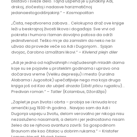
blistavo i sveže delo. Tajna uspeha je u junakinji Adi,
drskoj, zločestoj i nadasve harizmatičnoj
jedanaestogodišnjakinji.“ –
Kosmopolitan
„Čista, nepatvorena zabava… Celokupna draž ove knjige
leži u beskrajnoj živosti likova i događaja. Sve vrvi od
pokreta i humora i taman dovoljno patosa da održi
jedinstvenost. Teško mi je da zamislim da neko ne bi
uživao da provede veče sa Adi i Dugonjom… Sjajan
dvojac, čarobno izmaštani likovi.“ –
Klivlend plejn diler
„Adi je jedna od najživahnijih i najčudesnijih mladih dama
koje su se pojavile u proteklim godinama i upravo ona
dočarava vreme (Veliku depresiju) i mesto (ruralna
Alabama i Jugositok) upečatljivije nego ma koja druga
knjiga još od
Kao da ubiješ drozda
(
Ubiti pticu rugalicu
)…
Predivan roman.“ –
Tatler
(Kolambus, Džordžija)
„Zaplet je pun života i obrta – probija se i krivuda kroz
američki jug 1930-ih godina… Navijao sam da Adi i
Dugonja uspeju u životu, delom verovatno jer nikoga nisu
nezasluženo nasamarili, a delom i jer jednostavno nisam
želeo da se njihova avantura završi. Sa gospodinom
Braunom ste kao čitalac u dobrim rukama.“ – Kristofer
Leman-Haupt,
Njujork tajms