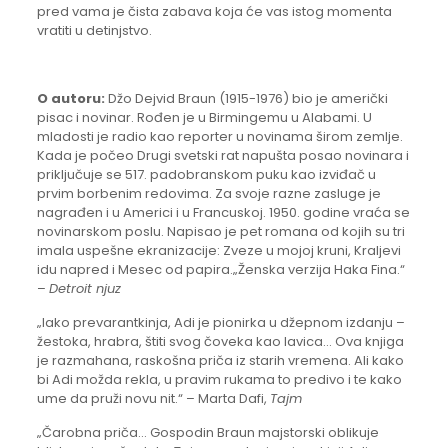
pred vama je čista zabava koja će vas istog momenta
vratiti u detinjstvo.
O autoru:
Džo Dejvid Braun (1915-1976) bio je američki
pisac i novinar. Rođen je u Birmingemu u Alabami. U
mladosti je radio kao reporter u novinama širom zemlje.
Kada je počeo Drugi svetski rat napušta posao novinara i
priključuje se 517. padobranskom puku kao izviđač u
prvim borbenim redovima. Za svoje razne zasluge je
nagrađen i u Americi i u Francuskoj. 1950. godine vraća se
novinarskom poslu. Napisao je pet romana od kojih su tri
imala uspešne ekranizacije: Zveze u mojoj kruni, Kraljevi
idu napred i Mesec od papira.
„Ženska verzija Haka Fina.“
–
Detroit njuz
„Iako prevarantkinja, Adi je pionirka u džepnom izdanju –
žestoka, hrabra, štiti svog čoveka kao lavica… Ova knjiga
je razmahana, raskošna priča iz starih vremena. Ali kako
bi Adi možda rekla, u pravim rukama to predivo i te kako
ume da pruži novu nit.“ – Marta Dafi,
Tajm
„Čarobna priča… Gospodin Braun majstorski oblikuje