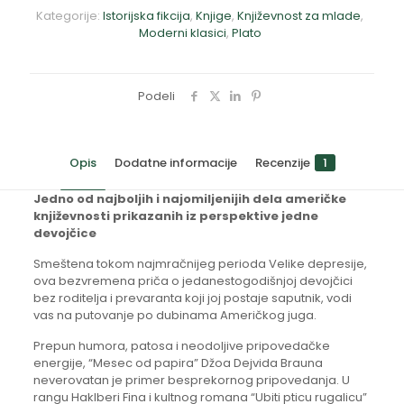
Kategorije:
Istorijska fikcija
,
Knjige
,
Književnost za mlade
,
Moderni klasici
,
Plato
Podeli
Opis
Dodatne informacije
Recenzije
1
Jedno od najboljih i najomiljenijih dela američke
književnosti prikazanih iz perspektive jedne
devojčice
Smeštena tokom najmračnijeg perioda Velike depresije,
ova bezvremena priča o jedanestogodišnjoj devojčici
bez roditelja i prevaranta koji joj postaje saputnik, vodi
vas na putovanje po dubinama Američkog juga.
Prepun humora, patosa i neodoljive pripovedačke
energije, “Mesec od papira” Džoa Dejvida Brauna
neverovatan je primer besprekornog pripovedanja. U
rangu Haklberi Fina i kultnog romana “Ubiti pticu rugalicu”