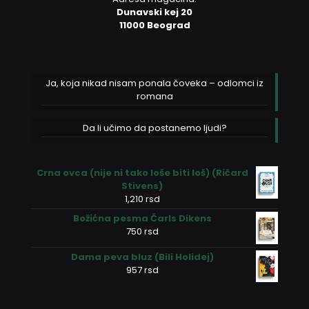
Dunavski kej 20
11000 Beograd
Ja, koja nikad nisam ponala čoveka – odlomci iz
romana
Da li učimo da postanemo ljudi?
Crna ovca (nije ni tako loše biti loš) (Ričard
Stivens)
1,210
rsd
Božićna pesma Čarls Dikens
750
rsd
Dama peva bluz (Bili Holidej)
957
rsd