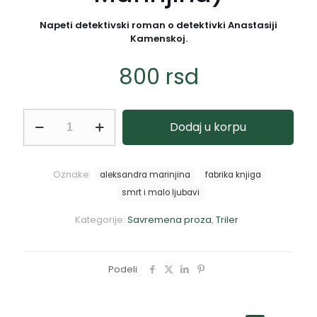
Napeti detektivski roman o detektivki Anastasiji
Kamenskoj.
800
rsd
Smrt
Dodaj u korpu
i
malo
ljubavi
(Aleksandra
Oznake:
aleksandra marinjina
fabrika knjiga
Marinjina)
smrt i malo ljubavi
količina
Kategorije:
Savremena proza
,
Triler
Podeli