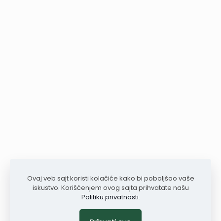
Ovaj veb sajt koristi kolačiće kako bi poboljšao vaše
iskustvo. Korišćenjem ovog sajta prihvatate našu
Politiku privatnosti
.