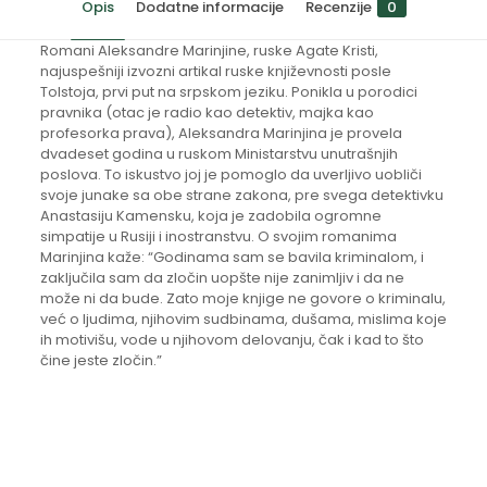
Opis
Dodatne informacije
Recenzije
0
Romani Aleksandre Marinjine, ruske Agate Kristi,
najuspešniji izvozni artikal ruske književnosti posle
Tolstoja, prvi put na srpskom jeziku. Ponikla u porodici
pravnika (otac je radio kao detektiv, majka kao
profesorka prava), Aleksandra Marinjina je provela
dvadeset godina u ruskom Ministarstvu unutrašnjih
poslova. To iskustvo joj je pomoglo da uverljivo uobliči
svoje junake sa obe strane zakona, pre svega detektivku
Anastasiju Kamensku, koja je zadobila ogromne
simpatije u Rusiji i inostranstvu. O svojim romanima
Marinjina kaže: “Godinama sam se bavila kriminalom, i
zaključila sam da zločin uopšte nije zanimljiv i da ne
može ni da bude. Zato moje knjige ne govore o kriminalu,
već o ljudima, njihovim sudbinama, dušama, mislima koje
ih motivišu, vode u njihovom delovanju, čak i kad to što
čine jeste zločin.”
Recenzije
Prevod
Danica Ilić
Još nema komentara.
Format
21cm