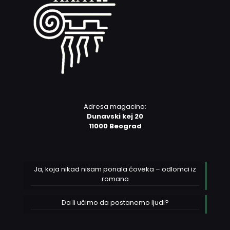
Adresa magacina:
Dunavski kej 20
11000 Beograd
Ja, koja nikad nisam ponala čoveka – odlomci iz
romana
Da li učimo da postanemo ljudi?