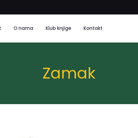
t
O nama
Klub knjige
Kontakt
Zamak