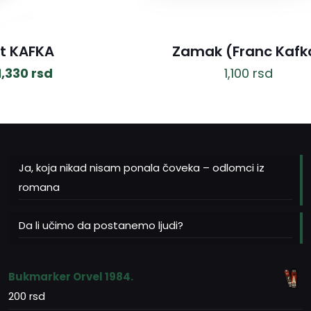
t KAFKA
Zamak (Franc Kafk
Originalna
Trenutna
1,330
rsd
1,100
rsd
cena
cena
je
je:
bila:
1,330 rsd.
1,900 rsd.
Ja, koja nikad nisam ponala čoveka – odlomci iz
romana
Da li učimo da postanemo ljudi?
Bukmarker Orvel 1984.
200
rsd