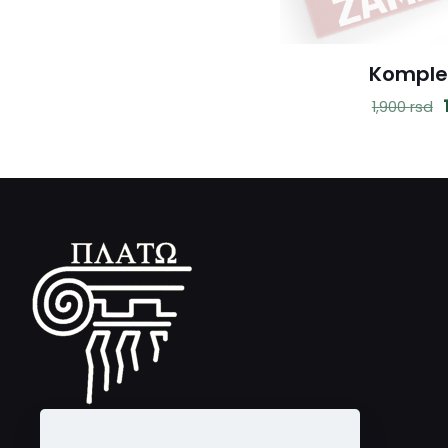
Komple
1,900
rsd