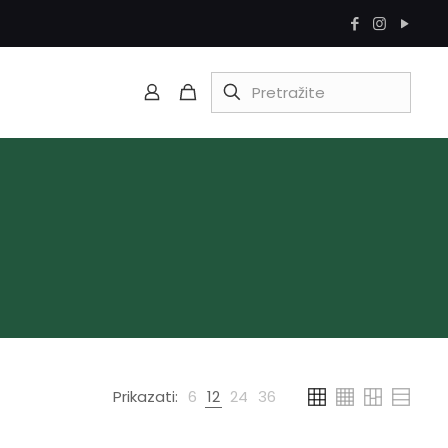
Prikazati:
6
12
24
36