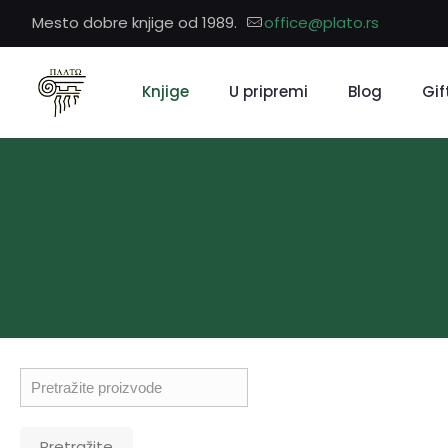
Mesto dobre knjige od 1989.
office@plato.rs
Knjige
U pripremi
Blog
Gif
Pretraga
Pretražite