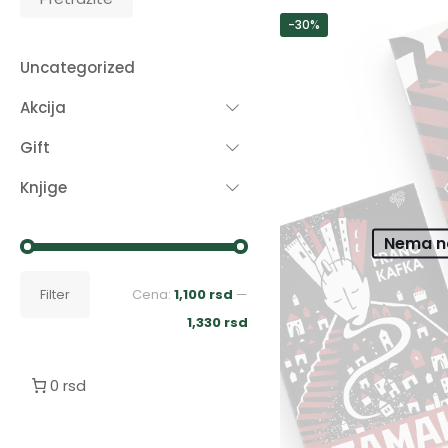
-30%
Uncategorized
Akcija
Gift
Knjige
Nema na
Minimalna
Maksimalna
Filter
Cena:
1,100 rsd
—
cena
cena
1,330 rsd
0 rsd