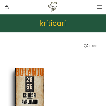
kriticari
Filteri