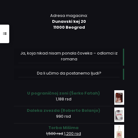
Adresa magacina:
Dunavski kej 20
11000 Beograd
Ja, koja nikad nisam ponala čoveka – odlomci iz
romana
Da li učimo da postanemo ljudi?
U pograničnoj zoni (Šerko Fatah)
1,188
rsd
Daleka zvezda (Roberto Bolanjo)
990
rsd
Torba Mišima
Originalna
Trenutna
1,500
rsd
1,200
rsd